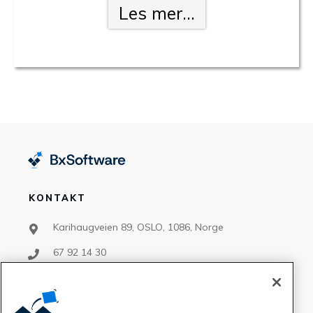
Les mer...
KONTAKT
Karihaugveien 89, OSLO, 1086, Norge
67 92 14 30
support@bxsoftware.no
salg@bxsoftware.no