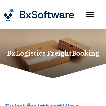
BxLogistics FreightBooking
Enkel fraktbestilling