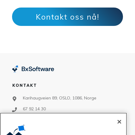
Kontakt oss nå!
KONTAKT
Karihaugveien 89, OSLO, 1086, Norge
67 92 14 30
support@bxsoftware.no
salg@bxsoftware.no