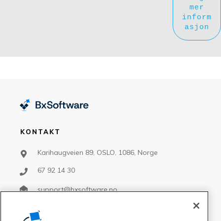
mer
inform
asjon
KONTAKT
Karihaugveien 89, OSLO, 1086, Norge
67 92 14 30
support@bxsoftware.no
salg@bxsoftware.no