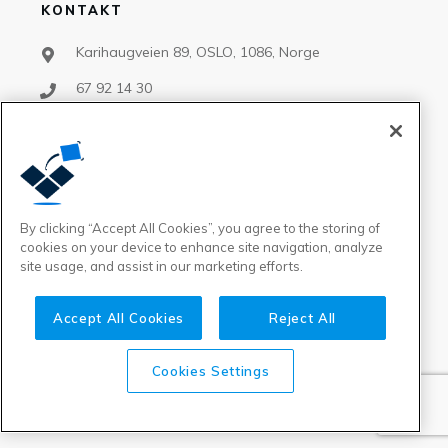
KONTAKT
Karihaugveien 89, OSLO, 1086, Norge
67 92 14 30
support@bxsoftware.no
salg@bxsoftware.no
By clicking “Accept All Cookies”, you agree to the storing of
FØLG OSS
cookies on your device to enhance site navigation, analyze
site usage, and assist in our marketing efforts.
Accept All Cookies
Reject All
©
2026
BxSoftware AS
,
Datasikkerhet
-
Cookie Policy
Cookies Settings
-
Leveringsbetingelser